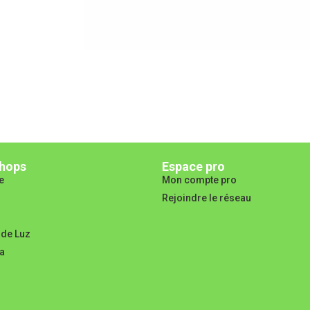
hops
Espace pro
e
Mon compte pro
Rejoindre le réseau
 de Luz
a