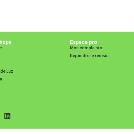
hops
Espace pro
e
Mon compte pro
Rejoindre le réseau
 de Luz
a