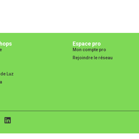
hops
Espace pro
e
Mon compte pro
Rejoindre le réseau
 de Luz
a