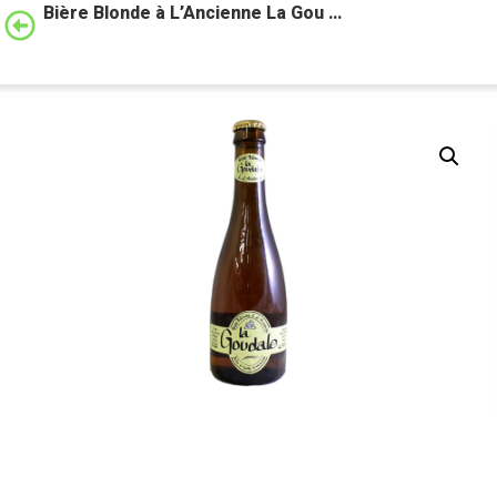
Bière Blonde à L’Ancienne La Gou …