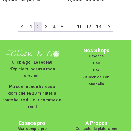
←
1
2
3
4
5
…
11
12
13
→
Nos Shops
Bayonne
Click & go ! Le réseau
Pau
d’épiciers locaux à mon
Dax
service.
St Jean de Luz
Marbella
Ma commande livrées à
domicile en 20 minutes à
toute heure du jour comme de
la nuit.
Espace pro
À Propos
Mon compte pro
Contacter la plateforme