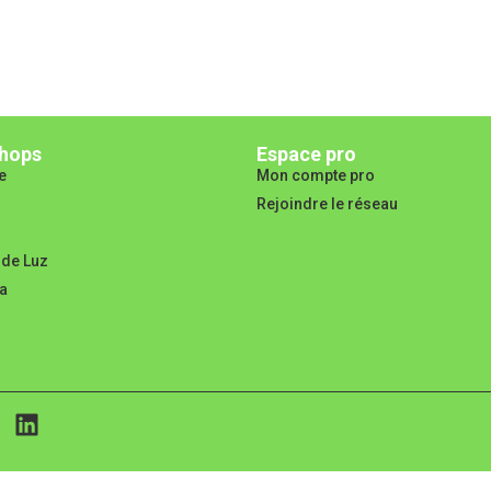
hops
Espace pro
e
Mon compte pro
Rejoindre le réseau
 de Luz
a